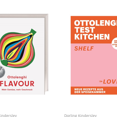
Kindersley
Dorling Kindersley