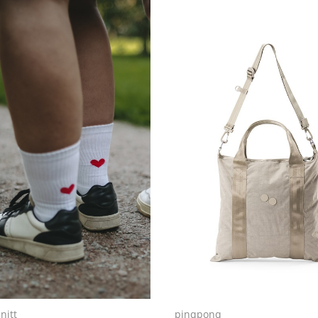
pinqponq
nitt