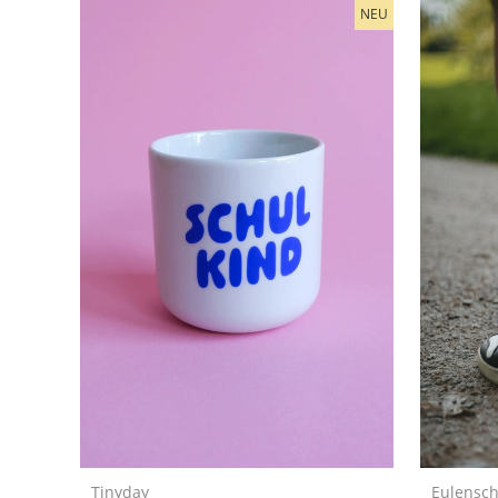
NEU
Tinyday
Eulensch