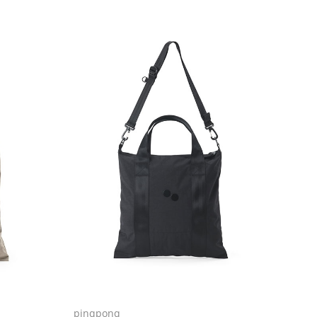
pinqponq