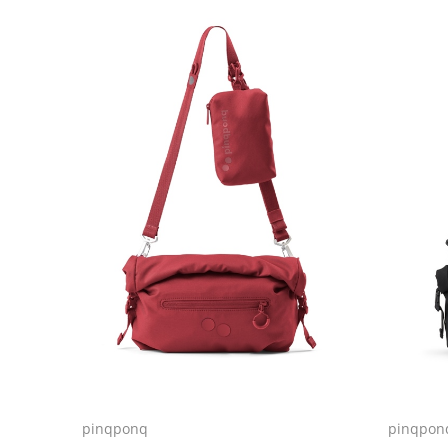
pinqponq
pinqpon