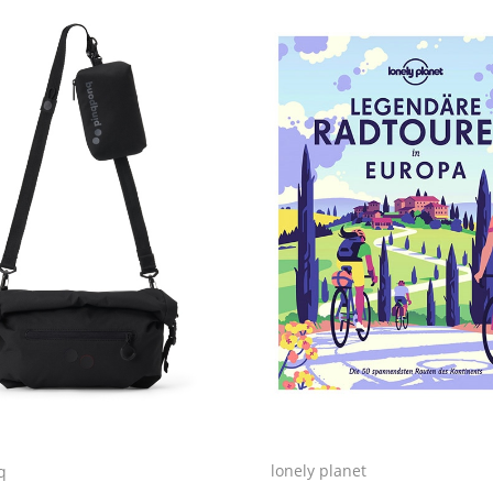
lonely planet
q