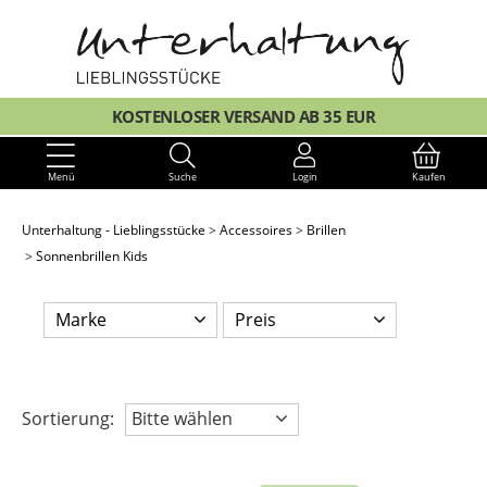
KOSTENLOSER VERSAND AB 35 EUR
Menü
Suche
Login
Kaufen
Unterhaltung - Lieblingsstücke
Accessoires
Brillen
Sonnenbrillen Kids
Marke
Preis
Sortierung:
Bitte wählen