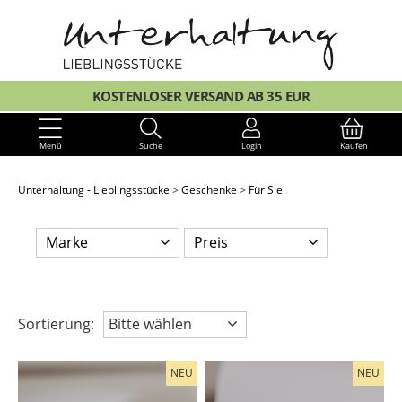
KOSTENLOSER VERSAND AB 35 EUR
Menü
Suche
Login
Kaufen
Unterhaltung - Lieblingsstücke
Geschenke
Für Sie
Marke
Preis
Sortierung:
Bitte wählen
NEU
NEU