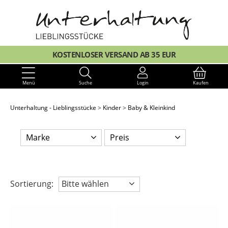
KOSTENLOSER VERSAND AB 35 EUR
Menü
Suche
Login
Kaufen
Unterhaltung - Lieblingsstücke
Kinder
Baby & Kleinkind
Marke
Preis
Sortierung:
Bitte wählen