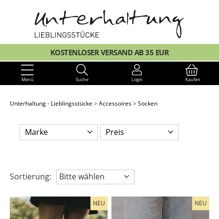
KOSTENLOSER VERSAND AB 35 EUR
Menü
Suche
Login
Kaufen
Unterhaltung - Lieblingsstücke
Accessoires
Socken
Marke
Preis
Sortierung:
Bitte wählen
NEU
NEU