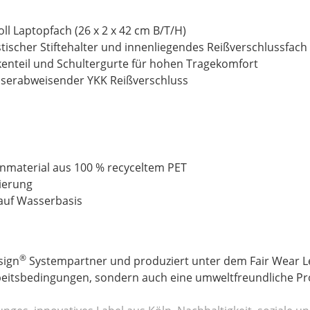
ll Laptopfach (26 x 2 x 42 cm B/T/H)
stischer Stiftehalter und innenliegendes Reißverschlussfach
enteil und Schultergurte für hohen Tragekomfort
serabweisender YKK Reißverschluss
material aus 100 % recyceltem PET
ierung
auf Wasserbasis
®
sign
Systempartner und produziert unter dem Fair Wear Le
rbeitsbedingungen, sondern auch eine umweltfreundliche Pr