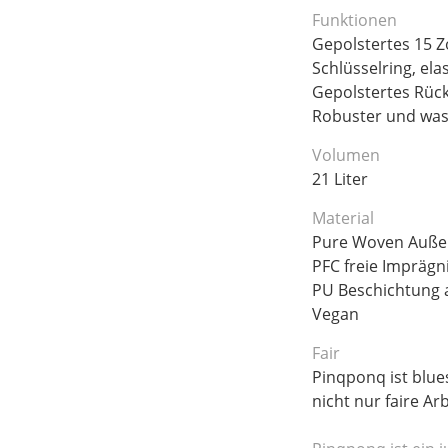
Funktionen
Gepolstertes 15 Zo
Schlüsselring, ela
Gepolstertes Rück
Robuster und was
Volumen
21 Liter
Material
Pure Woven Außen
PFC freie Imprägn
PU Beschichtung 
Vegan
Fair
Pinqponq ist blue
nicht nur faire A