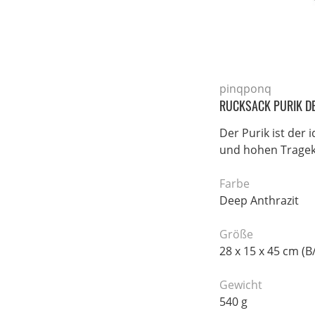
pinqponq
RUCKSACK PURIK DE
Der Purik ist der 
und hohen Tragekom
Farbe
Deep Anthrazit
Größe
28 x 15 x 45 cm (B
Gewicht
540 g