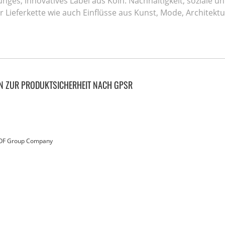
unges, innovatives Label aus Köln. Nachhaltigkeit, soziale 
r Lieferkette wie auch Einflüsse aus Kunst, Mode, Archite
N ZUR PRODUKTSICHERHEIT NACH GPSR
 OF Group Company