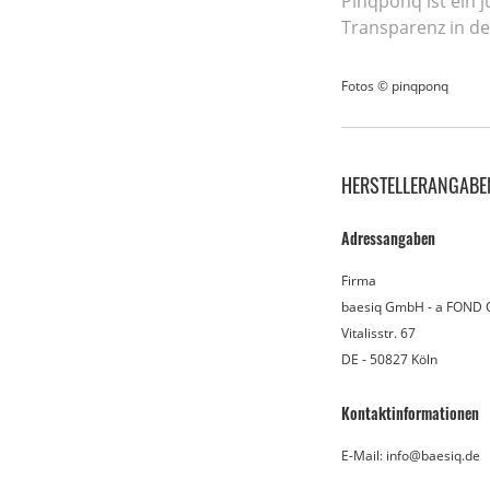
Pinqponq ist ein j
Transparenz in de
Fotos © pinqponq
HERSTELLERANGABE
Adressangaben
Firma
baesiq GmbH - a FOND
Vitalisstr. 67
DE - 50827 Köln
Kontaktinformationen
E-Mail: info@baesiq.de