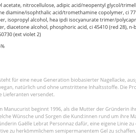
l acetate, nitrocellulose, adipic acid/neopentyl glycol/trimel
ne diamine/isophthalic acid/tromethamine copolymer, ci 778
r, isopropyl alcohol, hea ipdi isocyanurate trimer/polycapr
r, diacetone alcohol, phosphoric acid, ci 45410 (red 28), n-but
60730 (ext violet 2)
5%
steht für eine neue Generation biobasierter Nagellacke, au
vegan, natürlich und ohne umstrittene Inhaltsstoffe. Die Pr
 Lieferanten versendet.
n Manucurist beginnt 1996, als die Mutter der Gründerin ihr 
welche Wünsche und Sorgen die Kund:innen rund um ihre Ma
ünderin Gaëlle Lebrat Personnaz dafür, eine eigene Linie zu
native zu herkömmlichem semipermanentem Gel zu schaffen