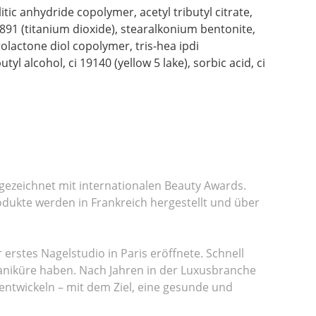
litic anhydride copolymer, acetyl tributyl citrate,
91 (titanium dioxide), stearalkonium bentonite,
olactone diol copolymer, tris-hea ipdi
yl alcohol, ci 19140 (yellow 5 lake), sorbic acid, ci
sgezeichnet mit internationalen Beauty Awards.
odukte werden in Frankreich hergestellt und über
erstes Nagelstudio in Paris eröffnete. Schnell
niküre haben. Nach Jahren in der Luxusbranche
 entwickeln – mit dem Ziel, eine gesunde und
.