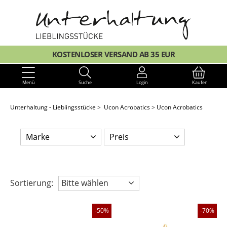
KOSTENLOSER VERSAND AB 35 EUR
Menü
Suche
Login
Kaufen
Unterhaltung - Lieblingsstücke
Ucon Acrobatics
Ucon Acrobatics
Marke
Preis
Sortierung:
Bitte wählen
50%
70%