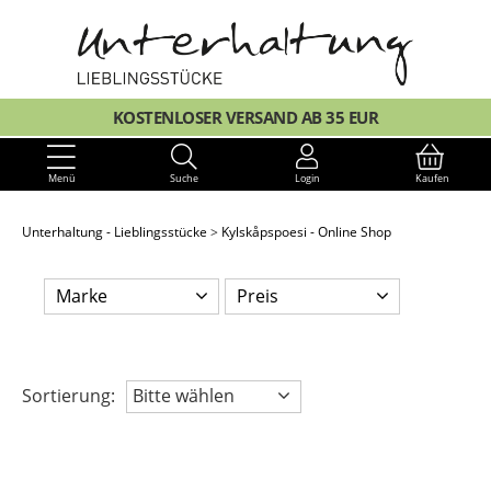
KOSTENLOSER VERSAND AB 35 EUR
Menü
Suche
Login
Kaufen
Unterhaltung - Lieblingsstücke
Kylskåpspoesi - Online Shop
Marke
Preis
Sortierung:
Bitte wählen