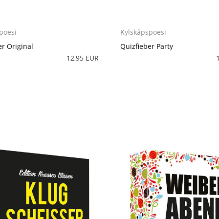
poesi
Kylskåpspoesi
er Original
Quizfieber Party
12,95 EUR