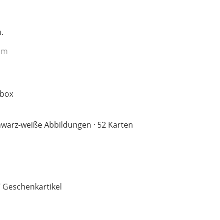
.
um
nbox
chwarz-weiße Abbildungen · 52 Karten
/ Geschenkartikel