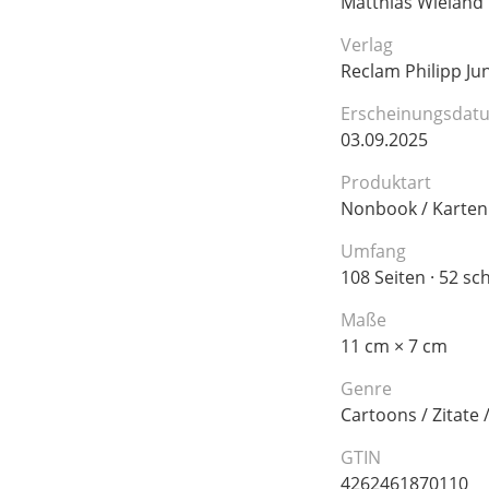
Matthias Wieland
Verlag
Reclam Philipp Jun
Erscheinungsdat
03.09.2025
Produktart
Nonbook / Karte
Umfang
108 Seiten · 52 s
Maße
11 cm × 7 cm
Genre
Cartoons / Zitate 
GTIN
4262461870110