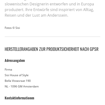
slowenischen Designerin entworfen und in Europa
produziert. Ihre Entwürfe sind inspiriert von Alltag,
Reisen und der Lust am Anderssein.
Fotos © Sisi
HERSTELLERANGABEN ZUR PRODUKTSICHERHEIT NACH GPSR
Adressangaben
Firma
Sisi House of Style
Bella Vistasraat 190
NL - 1096 GM Amsterdam
Kontaktinformationen