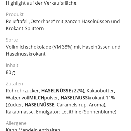
Highlight auf der Verkaufsfläche.
Produkt
Relieftafel „Osterhase“ mit ganzen Haselnüssen und
Krokant-Splittern
Sorte
Vollmilchschokolade (VM 38%) mit Haselnüssen und
Haselnusskrokant
Inhalt
80 g
Zutaten
Rohrohrzucker,
HASELNÜSSE
(22%), Kakaobutter,
Walzenvoll
MILCH
pulver,
HASELNUSS
krokant 11%
(Zucker,
HASELNÜSSE
, Caramelsirup, Aroma),
Kakaomasse, Emulgator: Lecithine (Sonnenblume)
Allergene
Kann Mandeln enthalten.