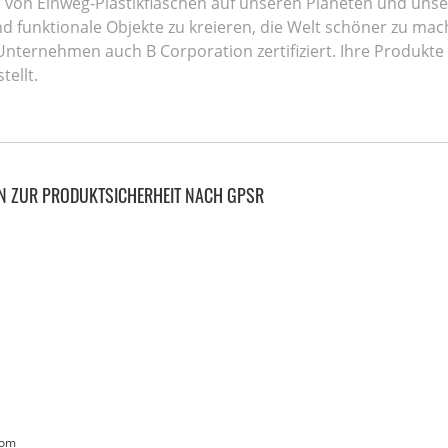
von Einweg-Plastikflaschen auf unseren Planeten und unse
 und funktionale Objekte zu kreieren, die Welt schöner zu 
nternehmen auch B Corporation zertifiziert. Ihre Produkte 
tellt.
N ZUR PRODUKTSICHERHEIT NACH GPSR
com