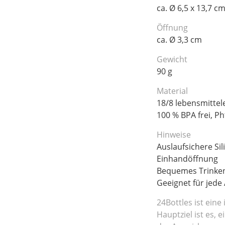
ca. Ø 6,5 x 13,7 c
Öffnung
ca. Ø 3,3 cm
Gewicht
90 g
Material
18/8 lebensmittel
100 % BPA frei, Ph
Hinweise
Auslaufsichere Si
Einhandöffnung
Bequemes Trinken
Geeignet für jede
24Bottles ist eine
Hauptziel ist es,