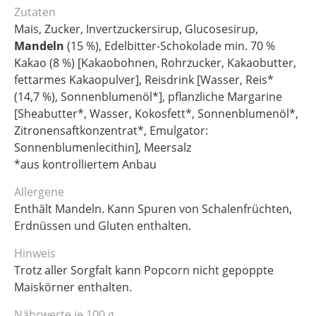
Zutaten
Mais, Zucker, Invertzuckersirup, Glucosesirup,
Mandeln
(15 %), Edelbitter-Schokolade min. 70 %
Kakao (8 %) [Kakaobohnen, Rohrzucker, Kakaobutter,
fettarmes Kakaopulver], Reisdrink [Wasser, Reis*
(14,7 %), Sonnenblumenöl*], pflanzliche Margarine
[Sheabutter*, Wasser, Kokosfett*, Sonnenblumenöl*,
Zitronensaftkonzentrat*, Emulgator:
Sonnenblumenlecithin], Meersalz
*aus kontrolliertem Anbau
Allergene
Enthält Mandeln. Kann Spuren von Schalenfrüchten,
Erdnüssen und Gluten enthalten.
Hinweis
Trotz aller Sorgfalt kann Popcorn nicht gepoppte
Maiskörner enthalten.
Nährwerte je 100 g