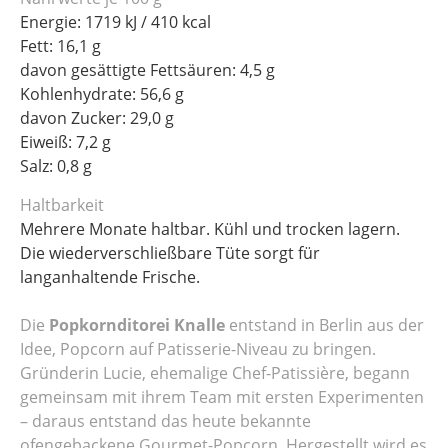
Energie: 1719 kJ / 410 kcal
Fett: 16,1 g
davon gesättigte Fettsäuren: 4,5 g
Kohlenhydrate: 56,6 g
davon Zucker: 29,0 g
Eiweiß: 7,2 g
Salz: 0,8 g
Haltbarkeit
Mehrere Monate haltbar. Kühl und trocken lagern.
Die wiederverschließbare Tüte sorgt für
langanhaltende Frische.
Die
Popkornditorei Knalle
entstand in Berlin aus der
Idee, Popcorn auf Patisserie-Niveau zu bringen.
Gründerin Lucie, ehemalige Chef-Patissière, begann
gemeinsam mit ihrem Team mit ersten Experimenten
– daraus entstand das heute bekannte
ofengebackene Gourmet-Popcorn. Hergestellt wird es