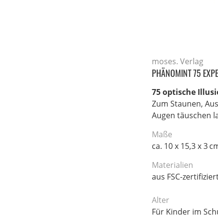
moses. Verlag
PHÄNOMINT 75 EXPE
75 optische Illus
Zum Staunen, Ausp
Augen täuschen l
Maße
ca. 10 x 15,3 x 3 c
Materialien
aus FSC-zertifizi
Alter
Für Kinder im Sch