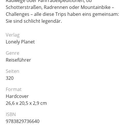
Radwege oder Fahrradexpeditionen, ob
Schotterstraßen, Radrennen oder Mountainbike –
Challenges – alle diese Trips haben eins gemeinsam:
Sie sind schlicht legendär.
Verlag
Lonely Planet
Genre
Reiseführer
Seiten
320
Format
Hardcover
26,6 x 20,5 x 2,9 cm
ISBN
9783829736640