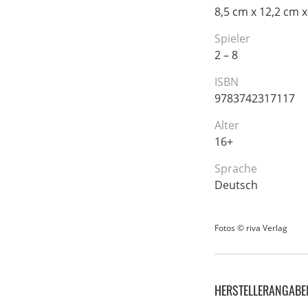
8,5 cm x 12,2 cm x
Spieler
2 – 8
ISBN
9783742317117
Alter
16+
Sprache
Deutsch
Fotos © riva Verlag
HERSTELLERANGABE