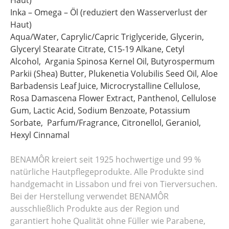
Haut)
Inka – Omega – Öl (reduziert den Wasserverlust der
Haut)
Aqua/Water, Caprylic/Capric Triglyceride, Glycerin,
Glyceryl Stearate Citrate, C15-19 Alkane, Cetyl
Alcohol, Argania Spinosa Kernel Oil, Butyrospermum
Parkii (Shea) Butter, Plukenetia Volubilis Seed Oil, Aloe
Barbadensis Leaf Juice, Microcrystalline Cellulose,
Rosa Damascena Flower Extract, Panthenol, Cellulose
Gum, Lactic Acid, Sodium Benzoate, Potassium
Sorbate, Parfum/Fragrance, Citronellol, Geraniol,
Hexyl Cinnamal
BENAMÔR kreiert seit 1925 hochwertige und 99 %
natürliche Hautpflegeprodukte. Alle Produkte sind
handgemacht in Lissabon und frei von Tierversuchen.
Bei der Herstellung verwendet BENAMÔR
ausschließlich Produkte aus der Region und
garantiert hohe Qualität ohne Füller wie Parabene,