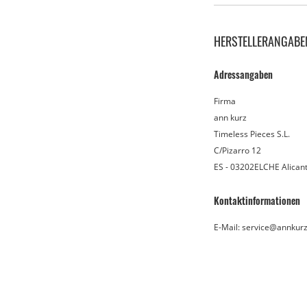
HERSTELLERANGABE
Adressangaben
Firma
ann kurz
Timeless Pieces S.L.
C/Pizarro 12
ES - 03202ELCHE Alican
Kontaktinformationen
E-Mail: service@annkur