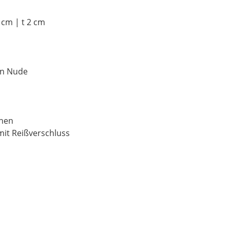
 cm | t 2 cm
 in Nude
chen
mit Reißverschluss