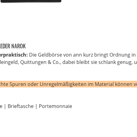
LEDER NAROK
erpraktisch:
Die Geldbörse von ann kurz bringt Ordnung in d
Kleingeld, Quittungen & Co., dabei bleibt sie schlank genug,
leichte Spuren oder Unregelmäßigkeiten im Material könne
e | Brieftasche | Portemonnaie