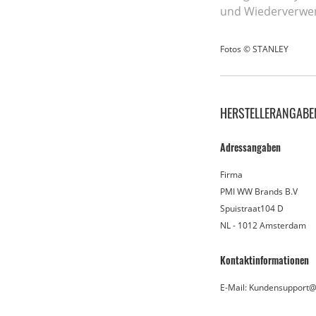
und Wiederverwen
Fotos © STANLEY
HERSTELLERANGABE
Adressangaben
Firma
PMI WW Brands B.V
Spuistraat104 D
NL - 1012 Amsterdam
Kontaktinformationen
E-Mail: Kundensupport