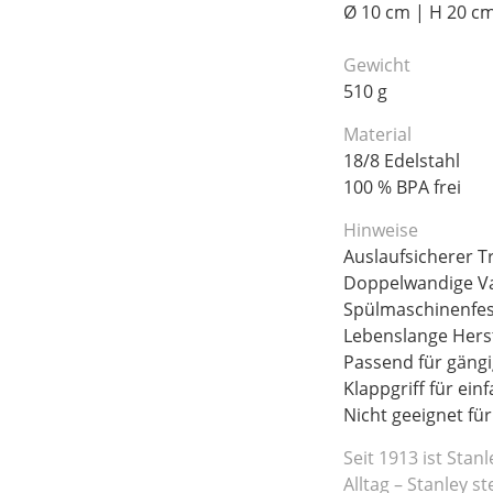
Ø 10 cm | H 20 c
Gewicht
510 g
Material
18/8 Edelstahl
100 % BPA frei
Hinweise
Auslaufsicherer T
Doppelwandige V
Spülmaschinenfes
Lebenslange Herst
Passend für gängi
Klappgriff für ein
Nicht geeignet fü
Seit 1913 ist Stan
Alltag – Stanley s