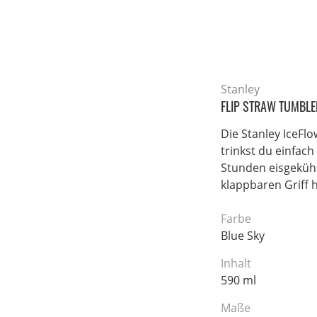
Stanley
FLIP STRAW TUMBLE
Die Stanley IceFl
trinkst du einfac
Stunden eisgekühl
klappbaren Griff 
Farbe
Blue Sky
Inhalt
590 ml
Maße