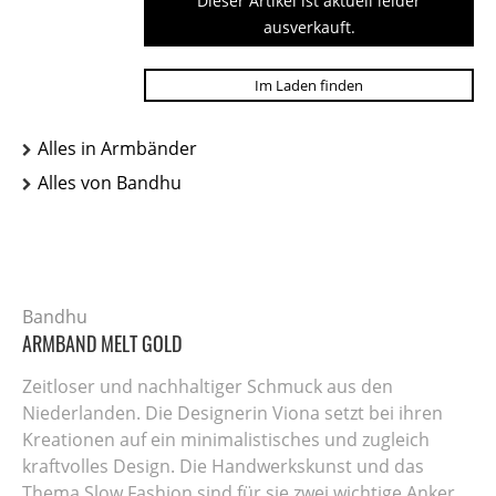
Dieser Artikel ist aktuell leider
ausverkauft.
Im Laden finden
Alles in Armbänder
Alles von Bandhu
Bandhu
ARMBAND MELT GOLD
Zeitloser und nachhaltiger Schmuck aus den
Niederlanden. Die Designerin Viona setzt bei ihren
Kreationen auf ein minimalistisches und zugleich
kraftvolles Design. Die Handwerkskunst und das
Thema Slow Fashion sind für sie zwei wichtige Anker