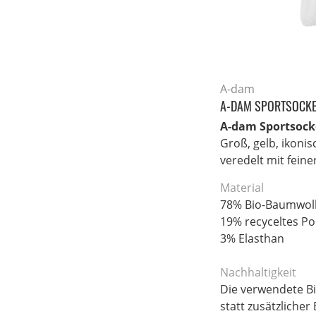
A-dam
A-DAM SPORTSOCKE
A-dam Sportsocke
Groß, gelb, ikoni
veredelt mit feine
Material
78% Bio-Baumwolle
19% recyceltes P
3% Elasthan
Nachhaltigkeit
Die verwendete B
statt zusätzliche