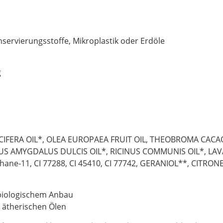
nservierungsstoffe, Mikroplastik oder Erdöle
g
IFERA OIL*, OLEA EUROPAEA FRUIT OIL, THEOBROMA CACA
NUS AMYGDALUS DULCIS OIL*, RICINUS COMMUNIS OIL*, LA
thane-11, CI 77288, CI 45410, CI 77742, GERANIOL**, CITR
 biologischem Anbau
 ätherischen Ölen