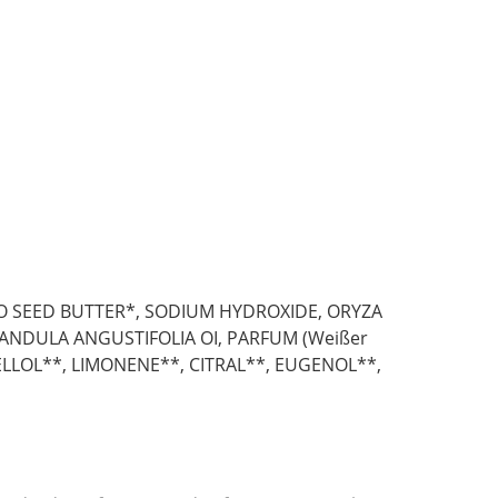
O SEED BUTTER*, SODIUM HYDROXIDE, ORYZA
VANDULA ANGUSTIFOLIA OI, PARFUM (Weißer
ONELLOL**, LIMONENE**, CITRAL**, EUGENOL**,