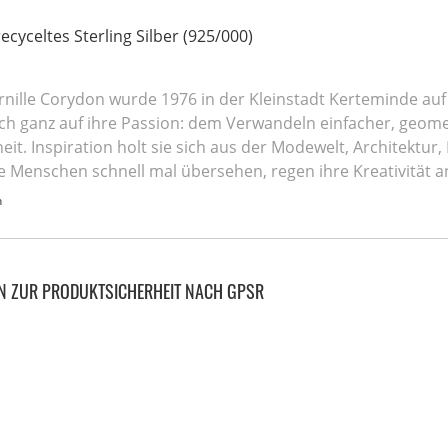
recyceltes Sterling Silber (925/000)
rnille Corydon wurde 1976 in der Kleinstadt Kerteminde auf
sich ganz auf ihre Passion: dem Verwandeln einfacher, geo
it. Inspiration holt sie sich aus der Modewelt, Architekt
ie Menschen schnell mal übersehen, regen ihre Kreativität a
n
N ZUR PRODUKTSICHERHEIT NACH GPSR