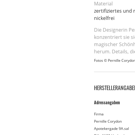
Material
zertifiziertes und 
nickelfrei
Die Designerin Pe
konzentriert sie 
magischer Schönhe
herum. Details, d
Fotos © Pernille Corydo
HERSTELLERANGABE
Adressangaben
Firma
Pernille Corydon
Apotekergade 9A.sal