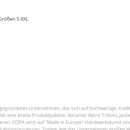
 Größen S-XXL
 gegründetes Unternehmen, das sich auf hochwertige, traditio
tet eine breite Produktpalette, darunter Retro-Trikots, Jack
ieren. COPA setzt auf "Made in Europe"-Handwerkskunst un
duktionsprozessen. Zudem legt das Unternehmen großen We