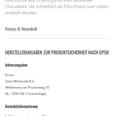
Geschichte wuchs eine ganze Welt liebevoller
Charaktere, die schließlich als Plüschtiere zum Leben
erweckt wurden.
Fotos © Noodoll
HERSTELLERANGABEN ZUR PRODUKTSICHERHEIT NACH GPSR
Adressangaben
Firma
Faire Wholesale B.V.
Wilhelmina van Pruisenweg 35
NL - 2595 AN 's-Gravenhage
Kontaktinformationen