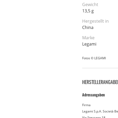
Gewicht
13,5 g
Hergestellt in
China
Marke
Legami
Fotos © LEGAMI
HERSTELLERANGABE
Adressangaben
Firma
Legami S.p.A. Società Be
Via Stezzano 18