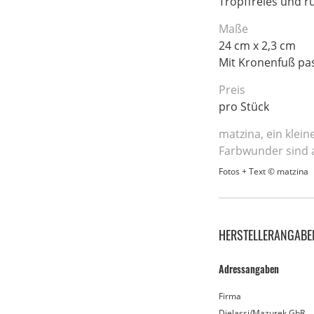
Tropffreies und r
Maße
24 cm x 2,3 cm
Mit Kronenfuß pas
Preis
pro Stück
matzina, ein klei
Farbwunder sind a
Fotos + Text © matzina
HERSTELLERANGABE
Adressangaben
Firma
Djelassi/Mazurek GbR