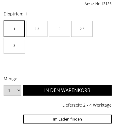
ArtikelNr: 13136
Dioptrien:
1
1
1.5
2
2.5
3
Menge
Lieferzeit: 2 - 4 Werktage
Im Laden finden