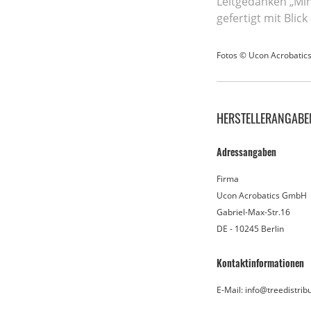
Leitgedanken „Min
gefertigt mit Blic
Fotos © Ucon Acrobatic
HERSTELLERANGABE
Adressangaben
Firma
Ucon Acrobatics GmbH
Gabriel-Max-Str.16
DE - 10245 Berlin
Kontaktinformationen
E-Mail: info@treedistrib