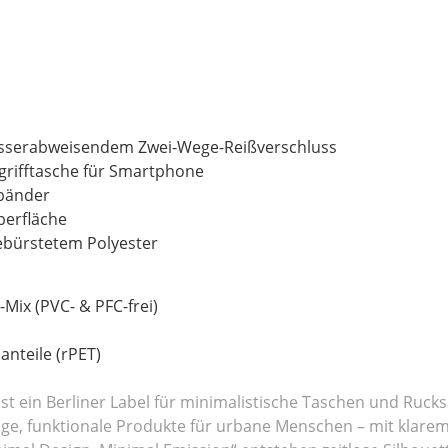
sserabweisendem Zwei-Wege-Reißverschluss
grifftasche für Smartphone
tbänder
berfläche
ebürstetem Polyester
Mix (PVC- & PFC-frei)
d
anteile (rPET)
ist ein Berliner Label für minimalistische Taschen und Rucksä
ige, funktionale Produkte für urbane Menschen – mit klar