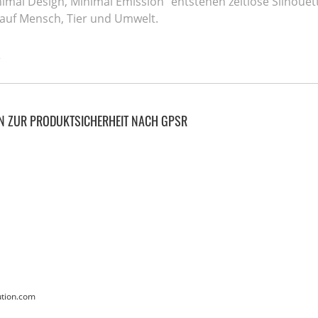
imal Design, Minimal Emission“ entstehen zeitlose Silhoue
k auf Mensch, Tier und Umwelt.
s
N ZUR PRODUKTSICHERHEIT NACH GPSR
ution.com