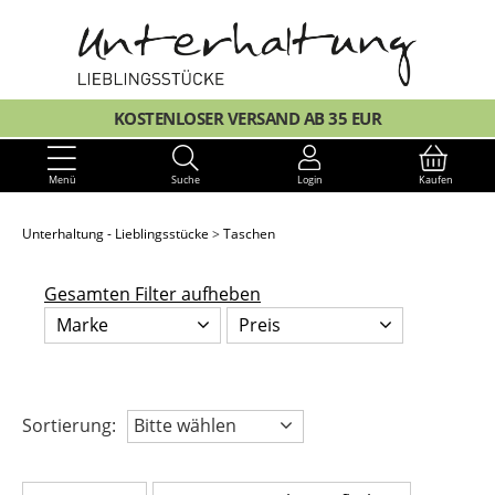
KOSTENLOSER VERSAND AB 35 EUR
Menü
Suche
Login
Kaufen
Unterhaltung - Lieblingsstücke
Taschen
Gesamten Filter aufheben
Marke
Preis
Sortierung:
Bitte wählen