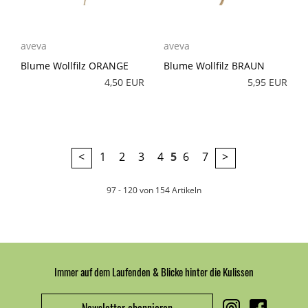
aveva
aveva
Blume Wollfilz ORANGE
Blume Wollfilz BRAUN
4,50 EUR
5,95 EUR
<
1
2
3
4
5
6
7
>
97 - 120 von 154 Artikeln
Immer auf dem Laufenden & Blicke hinter die Kulissen