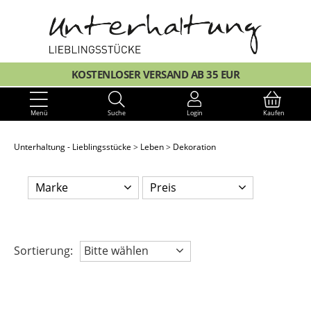
KOSTENLOSER VERSAND AB 35 EUR
Menü
Suche
Login
Kaufen
Unterhaltung - Lieblingsstücke
Leben
Dekoration
Marke
Preis
Sortierung:
Bitte wählen