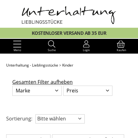
KOSTENLOSER VERSAND AB 35 EUR
Menü
Suche
Login
Kaufen
Unterhaltung - Lieblingsstücke
Kinder
Gesamten Filter aufheben
Marke
Preis
Sortierung:
Bitte wählen