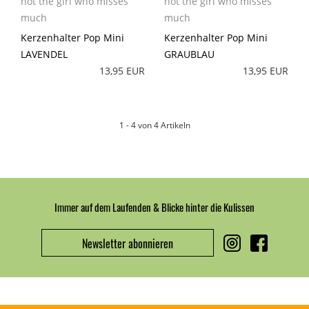
not the girl who misses
not the girl who misses
much
much
Kerzenhalter Pop Mini
Kerzenhalter Pop Mini
LAVENDEL
GRAUBLAU
13,95 EUR
13,95 EUR
1 - 4 von 4 Artikeln
Immer auf dem Laufenden & Blicke hinter die Kulissen
Newsletter abonnieren